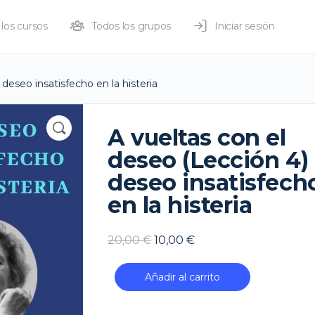
los cursos
Todos los grupos
Iniciar sesión
 deseo insatisfecho en la histeria
A vueltas con el
deseo (Lección 4) 
deseo insatisfech
en la histeria
El
El
20,00
€
10,00
€
precio
precio
A
original
actual
Añadir al carrito
vueltas
era:
es:
con