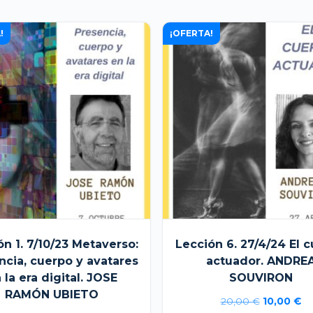
!
¡OFERTA!
ón 1. 7/10/23 Metaverso:
Lección 6. 27/4/24 El 
ncia, cuerpo y avatares
actuador. ANDRE
 la era digital. JOSE
SOUVIRON
RAMÓN UBIETO
El
El
20,00
€
10,00
€