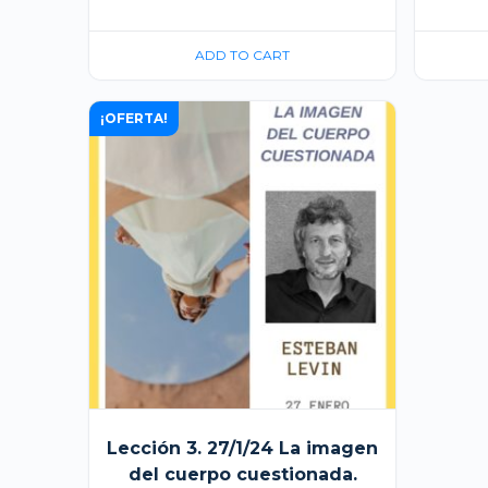
precio
precio
original
actual
ADD TO CART
era:
es:
20,00 €.
10,00 €.
¡OFERTA!
Lección 3. 27/1/24 La imagen
del cuerpo cuestionada.