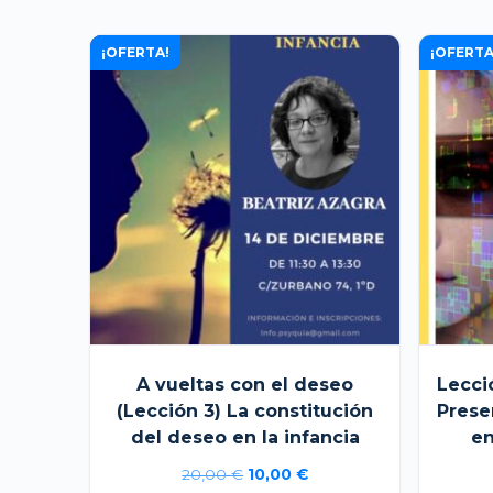
¡OFERTA!
¡OFERTA
A vueltas con el deseo
Lecci
(Lección 3) La constitución
Prese
del deseo en la infancia
en
El
El
20,00
€
10,00
€