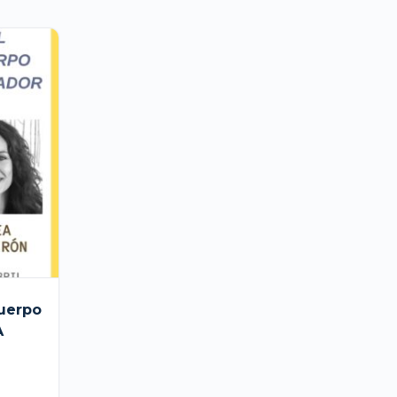
cuerpo
A