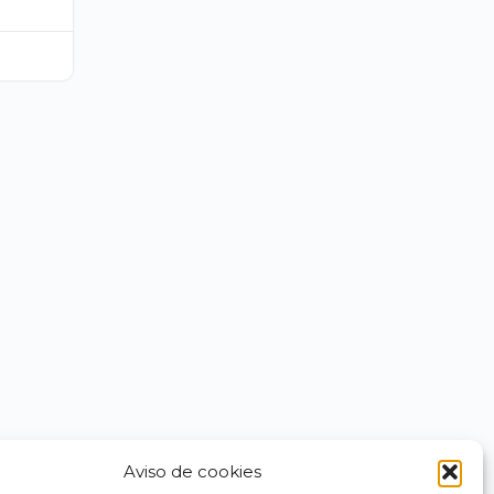
ecio
tual
:
,00 €.
Aviso de cookies