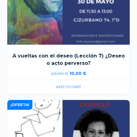
A vueltas con el deseo (Lección 7) ¿Deseo
o acto perverso?
El
El
20,00
€
10,00
€
precio
precio
ADD TO CART
original
actual
era:
es:
¡OFERTA!
20,00 €.
10,00 €.