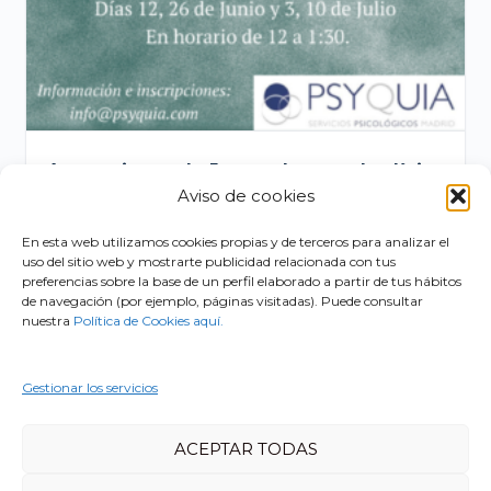
Aportaciones de Jaques Lacan a la clínica
Aviso de cookies
psicoanalítica. Jorge Marugan
El
El
80,00
€
60,00
€
En esta web utilizamos cookies propias y de terceros para analizar el
uso del sitio web y mostrarte publicidad relacionada con tus
precio
precio
preferencias sobre la base de un perfil elaborado a partir de tus hábitos
AÑADIR AL CARRITO
original
actual
de navegación (por ejemplo, páginas visitadas). Puede consultar
nuestra
Política de Cookies aquí.
era:
es:
80,00 €.
60,00 €.
1
2
Gestionar los servicios
ACEPTAR TODAS