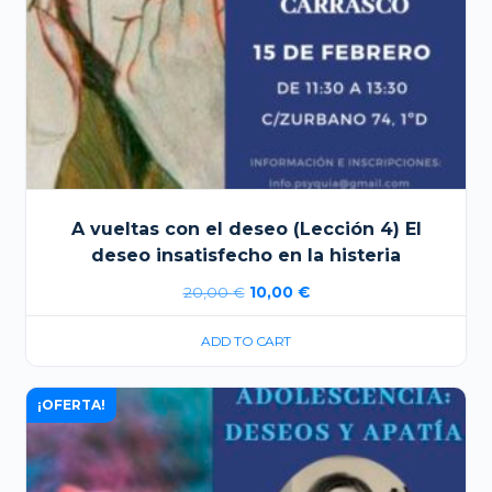
A vueltas con el deseo (Lección 4) El
deseo insatisfecho en la histeria
El
El
20,00
€
10,00
€
precio
precio
ADD TO CART
original
actual
era:
es:
¡OFERTA!
20,00 €.
10,00 €.