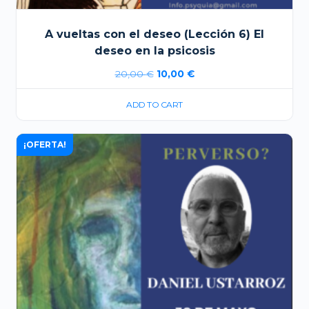
A vueltas con el deseo (Lección 6) El
deseo en la psicosis
El
El
20,00
€
10,00
€
precio
precio
ADD TO CART
original
actual
era:
es:
¡OFERTA!
20,00 €.
10,00 €.