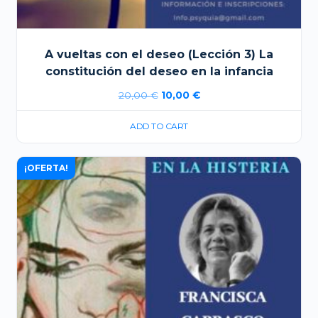
A vueltas con el deseo (Lección 3) La
constitución del deseo en la infancia
El
El
20,00
€
10,00
€
precio
precio
ADD TO CART
original
actual
era:
es:
¡OFERTA!
20,00 €.
10,00 €.