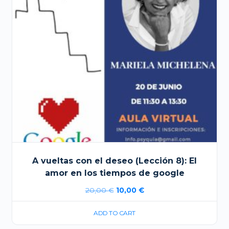
A vueltas con el deseo (Lección 8): El
amor en los tiempos de google
El
El
20,00
€
10,00
€
precio
precio
ADD TO CART
original
actual