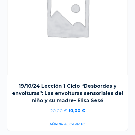
19/10/24 Lección 1 Ciclo “Desbordes y
envolturas”: Las envolturas sensoriales del
niño y su madre- Elisa Sesé
El
El
20,00
€
10,00
€
precio
precio
AÑADIR AL CARRITO
original
actual
era:
es: