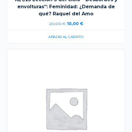
envolturas”: Feminidad: ¿Demanda de
qué? Raquel del Amo
El
El
20,00
€
10,00
€
precio
precio
AÑADIR AL CARRITO
original
actual
era:
es:
20,00 €.
10,00 €.