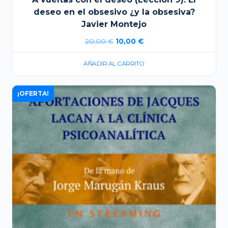
deseo en el obsesivo ¿y la obsesiva?
Javier Montejo
El
El
20,00
€
10,00
€
precio
precio
AÑADIR AL CARRITO
original
actual
era:
es:
¡OFERTA!
20,00 €.
10,00 €.