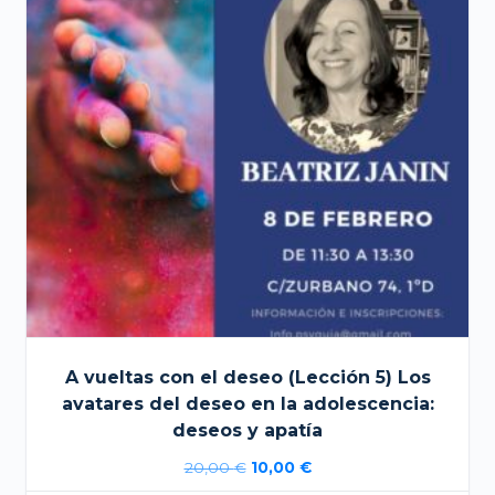
A vueltas con el deseo (Lección 5) Los
avatares del deseo en la adolescencia:
deseos y apatía
El
El
20,00
€
10,00
€