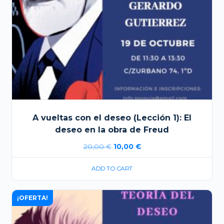
A vueltas con el deseo (Lección 1): El
deseo en la obra de Freud
El
El
20,00
€
10,00
€
precio
precio
ADD TO CART
original
actual
era:
es:
¡OFERTA!
20,00 €.
10,00 €.