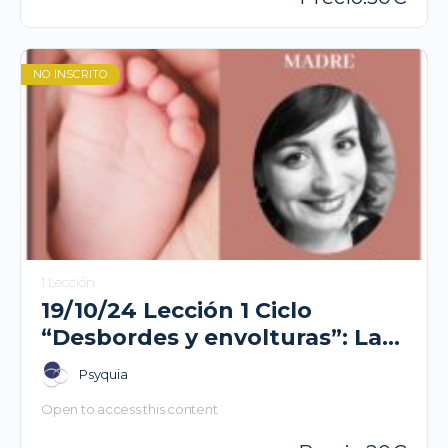
NO INSCRITO
1 Lección
19/10/24 Lección 1 Ciclo
“Desbordes y envolturas”: Las
envolturas sensoriales del
Psyquia
niño y de la madre. Elisa Sesé
Open to access this content