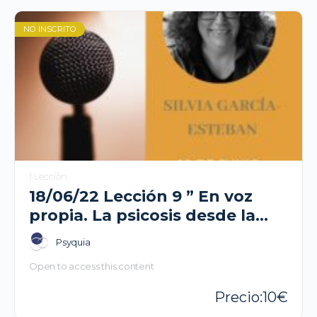
NO INSCRITO
1 Lección
18/06/22 Lección 9 ” En voz
propia. La psicosis desde la
mirada en primera persona”. III
Psyquia
Ciclo: Las caras de la psicosis –
Open to access this content
Silvia García-Esteban
10