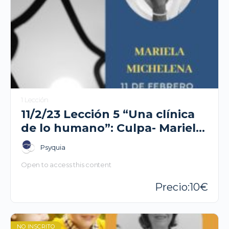
1 Lección
11/2/23 Lección 5 “Una clínica
de lo humano”: Culpa- Mariela
Michelena
Psyquia
Open to access this content
10
NO INSCRITO