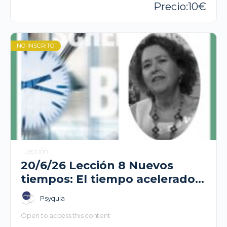
10
NO INSCRITO
1 Lección
20/6/26 Lección 8 Nuevos
tiempos: El tiempo acelerado-
Nieves González.
Psyquia
Open to access this content