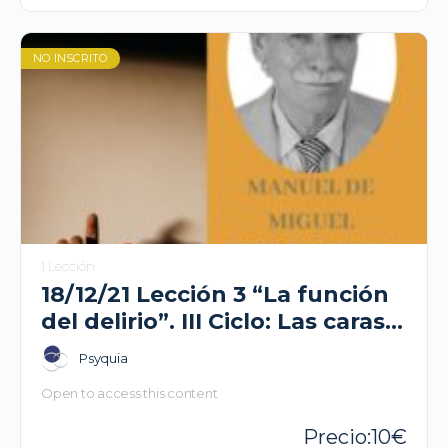
NO INSCRITO
1 Lección
18/12/21 Lección 3 “La función
del delirio”. III Ciclo: Las caras
de la psicosis- Manuel de
Psyquia
Miguel
Open to access this content
10