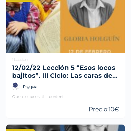
1 Lección
12/02/22 Lección 5 “Esos locos
bajitos”. III Ciclo: Las caras de
la psicosis- Gloria Holguín
Psyquia
Open to access this content
10