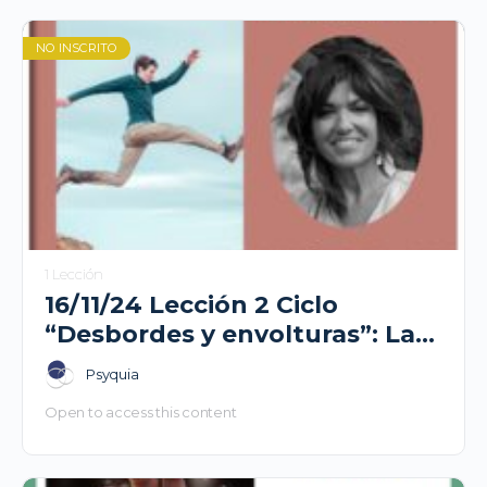
NO INSCRITO
1 Lección
16/11/24 Lección 2 Ciclo
“Desbordes y envolturas”: Las
aristas del adolescente. María
Psyquia
Velasco
Open to access this content