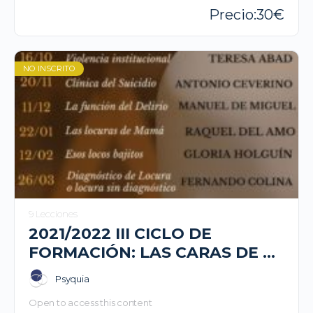
30
NO INSCRITO
9 Lecciones
2021/2022 III CICLO DE
FORMACIÓN: LAS CARAS DE LA
PSICOSIS.UNA FORMA DE
Psyquia
ESTAR EN EL MUNDO
Open to access this content