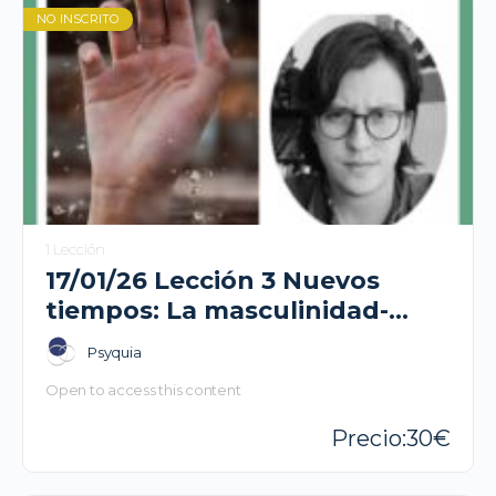
NO INSCRITO
1 Lección
17/01/26 Lección 3 Nuevos
tiempos: La masculinidad-
Alejandro Tolosa
Psyquia
Open to access this content
30