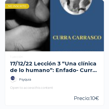
NO INSCRITO
1 Lección
17/12/22 Lección 3 “Una clínica
de lo humano”: Enfado- Curra
Carrasco
Psyquia
Open to access this content
10