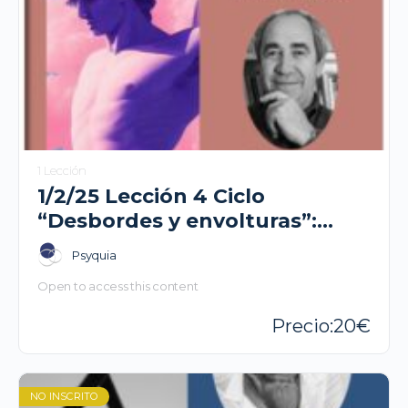
1 Lección
1/2/25 Lección 4 Ciclo
“Desbordes y envolturas”:
Desborde pulsional y
Psyquia
envoltura formal del síntoma
Open to access this content
en los hombres. Daniel
Schoffer
20
NO INSCRITO