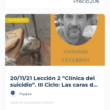
20
NO INSCRITO
1 Lección
20/11/21 Lección 2 “Clínica del
suicidio”. III Ciclo: Las caras de
la psicosis- Antonio Ceverino
Psyquia
Open to access this content