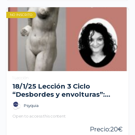
NO INSCRITO
1 Lección
18/1/25 Lección 3 Ciclo
“Desbordes y envolturas”:
Feminidad: ¿Demanda de qué?
Psyquia
Raquel del Amo
Open to access this content
20