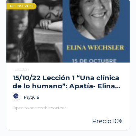
NO INSCRITO
1 Lección
15/10/22 Lección 1 “Una clínica
de lo humano”: Apatía- Elina
Wechsler
Psyquia
Open to access this content
10