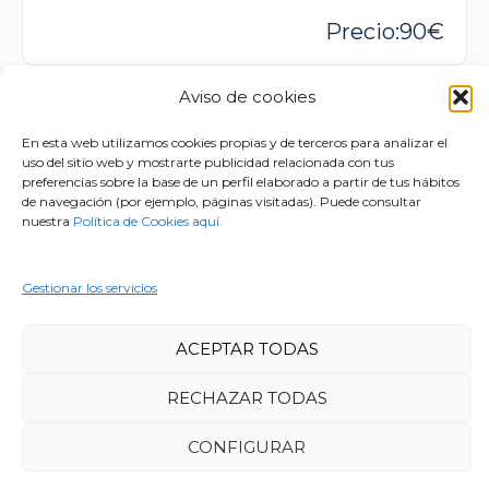
90
Aviso de cookies
Pagina
Pagina
Pagina
Pagina
1
2
3
…
5
En esta web utilizamos cookies propias y de terceros para analizar el
uso del sitio web y mostrarte publicidad relacionada con tus
preferencias sobre la base de un perfil elaborado a partir de tus hábitos
de navegación (por ejemplo, páginas visitadas). Puede consultar
nuestra
Política de Cookies aquí.
Gestionar los servicios
© 2026 - Psyquia Formación
Aviso legal
Política de privacidad
ACEPTAR TODAS
RECHAZAR TODAS
CONFIGURAR