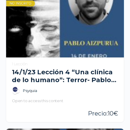
NO INSCRITO
1 Lección
14/1/23 Lección 4 “Una clínica
de lo humano”: Terror- Pablo
Aizpurua
Psyquia
Open to access this content
10