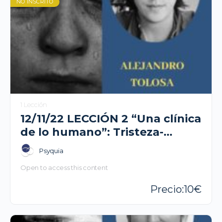
NO INSCRITO
1 Lección
12/11/22 LECCIÓN 2 “Una clínica
de lo humano”: Tristeza-
Alejandro Tolosa
Psyquia
Open to access this content
10