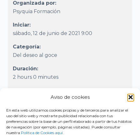
Organizada por:
Psyquia Formación
Iniciar:
sábado, 12 de junio de 2021 9:00
Categoría:
Del deseo al goce
Duración:
2 hours 0 minutes
Current Timezone:
Aviso de cookies
Africa/Abidjan
En esta web utilizamos cookies propias y de terceros para analizar el
Nota
: La cuenta atrás del tiempo se muestra
uso del sitio web y mostrarte publicidad relacionada con tus
en base a tu zona horaria local.
preferencias sobre la base de un perfil elaborado a partir de tus hábitos
de navegación (por ejemplo, páginas visitadas). Puede consultar
nuestra
Política de Cookies aquí.