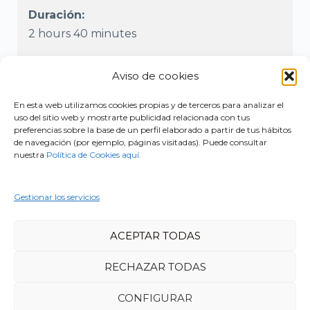
Duración:
2 hours 40 minutes
Current Timezone:
Aviso de cookies
Africa/Abidjan
En esta web utilizamos cookies propias y de terceros para analizar el
Nota
: La cuenta atrás del tiempo se muestra
uso del sitio web y mostrarte publicidad relacionada con tus
en base a tu zona horaria local.
preferencias sobre la base de un perfil elaborado a partir de tus hábitos
de navegación (por ejemplo, páginas visitadas). Puede consultar
nuestra
Política de Cookies aquí.
¡Esta reunión ya no es válida y no puedes unirte!
Gestionar los servicios
ACEPTAR TODAS
RECHAZAR TODAS
© 2026 - Psyquia Formación
CONFIGURAR