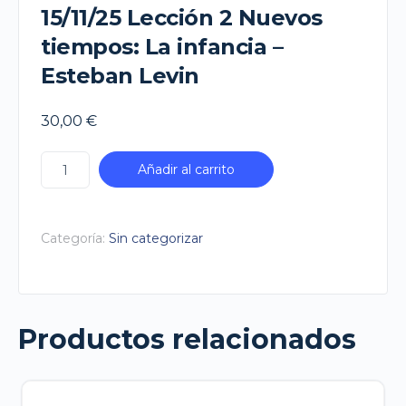
15/11/25 Lección 2 Nuevos
tiempos: La infancia –
Esteban Levin
30,00
€
15/11/25
Añadir al carrito
Lección
2
Nuevos
Categoría:
Sin categorizar
tiempos:
La
infancia
Productos relacionados
-
Esteban
Levin