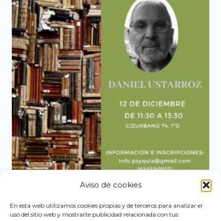
Aviso de cookies
Leccion 3. El goce en la neurosis obsesiva.
Daniel Ustarroz
En esta web utilizamos cookies propias y de terceros para analizar el
uso del sitio web y mostrarte publicidad relacionada con tus
El
El
20,00
€
10,00
€