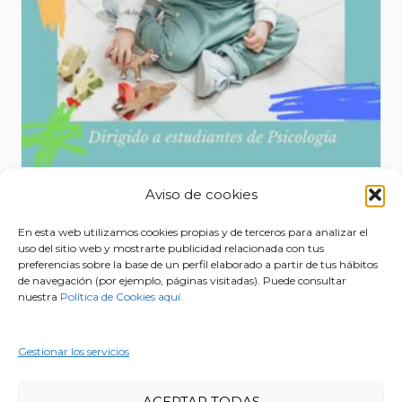
Aviso de cookies
Nociones básicas de psicoterapia infantil.
una mirada psicoanalítica.
En esta web utilizamos cookies propias y de terceros para analizar el
uso del sitio web y mostrarte publicidad relacionada con tus
180,00
€
preferencias sobre la base de un perfil elaborado a partir de tus hábitos
de navegación (por ejemplo, páginas visitadas). Puede consultar
AÑADIR AL CARRITO
nuestra
Política de Cookies aquí.
Gestionar los servicios
ACEPTAR TODAS