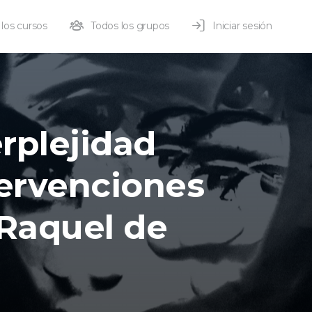
los cursos
Todos los grupos
Iniciar sesión
rplejidad
tervenciones
 Raquel de