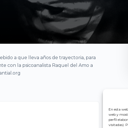
ebido a que lleva años de trayectoria, para
te con la psicoanalista Raquel del Amo a
ntial.org
En esta web 
web y mostr
perfil elab
visitadas).