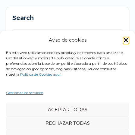
Search
Buscar:
Aviso de cookies
En esta web utilizamos cookies propias y de terceros para analizar el
uso del sitio web y mostrarte publicidad relacionada con tus
preferencias sobre la base de un perfil elaborado a partir de tus hábitos
de navegación (por ejemplo, páginas visitadas). Puede consultar
Recent Comments
nuestra
Política de Cookies aquí.
Gestionar los servicios
ACEPTAR TODAS
© 2026 - Psyquia Formación
RECHAZAR TODAS
Aviso legal
Política de privacidad